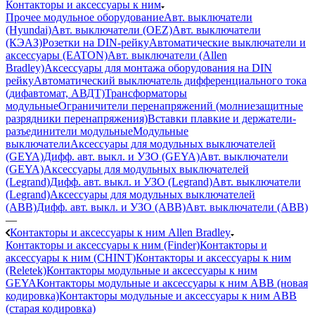
Контакторы и аксессуары к ним
Прочее модульное оборудование
Авт. выключатели
(Hyundai)
Авт. выключатели (OEZ)
Авт. выключатели
(КЭАЗ)
Розетки на DIN-рейку
Автоматические выключатели и
аксессуары (EATON)
Авт. выключатели (Allen
Bradley)
Аксессуары для монтажа оборудования на DIN
рейку
Автоматический выключатель дифференциального тока
(дифавтомат, АВДТ)
Трансформаторы
модульные
Ограничители перенапряжений (молниезащитные
разрядники перенапряжения)
Вставки плавкие и держатели-
разъединители модульные
Модульные
выключатели
Аксессуары для модульных выключателей
(GEYA)
Дифф. авт. выкл. и УЗО (GEYA)
Авт. выключатели
(GEYA)
Аксессуары для модульных выключателей
(Legrand)
Дифф. авт. выкл. и УЗО (Legrand)
Авт. выключатели
(Legrand)
Аксессуары для модульных выключателей
(ABB)
Дифф. авт. выкл. и УЗО (ABB)
Авт. выключатели (ABB)
—
Контакторы и аксессуары к ним Allen Bradley
Контакторы и аксессуары к ним (Finder)
Контакторы и
аксессуары к ним (CHINT)
Контакторы и аксессуары к ним
(Reletek)
Контакторы модульные и аксессуары к ним
GEYA
Контакторы модульные и аксессуары к ним ABB (новая
кодировка)
Контакторы модульные и аксессуары к ним ABB
(старая кодировка)