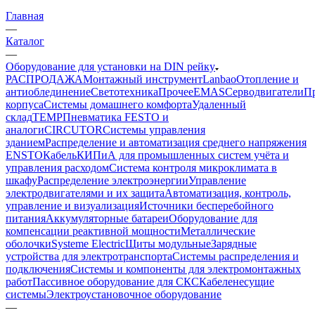
Главная
—
Каталог
—
Оборудование для установки на DIN рейку
РАСПРОДАЖА
Монтажный инструмент
Lanbao
Отопление и
антиоблединение
Светотехника
Прочее
EMAS
Cерводвигатели
П
корпуса
Системы домашнего комфорта
Удаленный
склад
TEMP
Пневматика FESTO и
аналоги
CIRCUTOR
Системы управления
зданием
Распределение и автоматизация среднего напряжения
ENSTO
Кабель
КИПиА для промышленных систем учёта и
управления расходом
Система контроля микроклимата в
шкафу
Распределение электроэнергии
Управление
электродвигателями и их защита
Автоматизация, контроль,
управление и визуализация
Источники бесперебойного
питания
Аккумуляторные батареи
Оборудование для
компенсации реактивной мощности
Металлические
оболочки
Systeme Electric
Щиты модульные
Зарядные
устройства для электротранспорта
Системы распределения и
подключения
Системы и компоненты для электромонтажных
работ
Пассивное оборудование для СКС
Кабеленесущие
системы
Электроустановочное оборудование
—