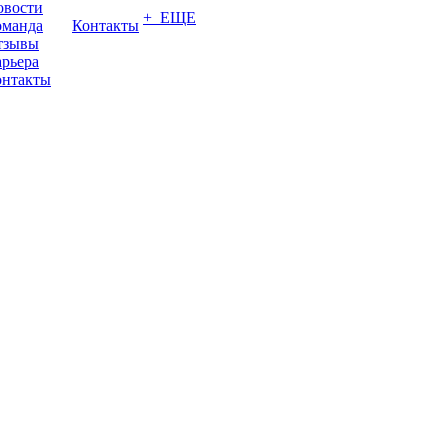
овости
+ ЕЩЕ
оманда
Контакты
тзывы
рьера
онтакты