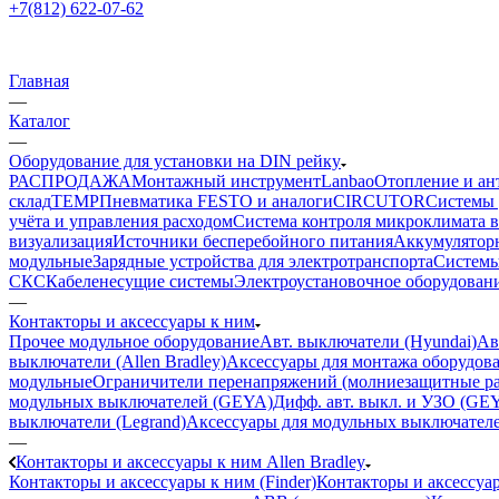
+7(812) 622-07-62
Главная
—
Каталог
—
Оборудование для установки на DIN рейку
РАСПРОДАЖА
Монтажный инструмент
Lanbao
Отопление и ан
склад
TEMP
Пневматика FESTO и аналоги
CIRCUTOR
Системы 
учёта и управления расходом
Система контроля микроклимата 
визуализация
Источники бесперебойного питания
Аккумулятор
модульные
Зарядные устройства для электротранспорта
Системы
СКС
Кабеленесущие системы
Электроустановочное оборудован
—
Контакторы и аксессуары к ним
Прочее модульное оборудование
Авт. выключатели (Hyundai)
Ав
выключатели (Allen Bradley)
Аксессуары для монтажа оборудов
модульные
Ограничители перенапряжений (молниезащитные ра
модульных выключателей (GEYA)
Дифф. авт. выкл. и УЗО (GE
выключатели (Legrand)
Аксессуары для модульных выключател
—
Контакторы и аксессуары к ним Allen Bradley
Контакторы и аксессуары к ним (Finder)
Контакторы и аксессуа