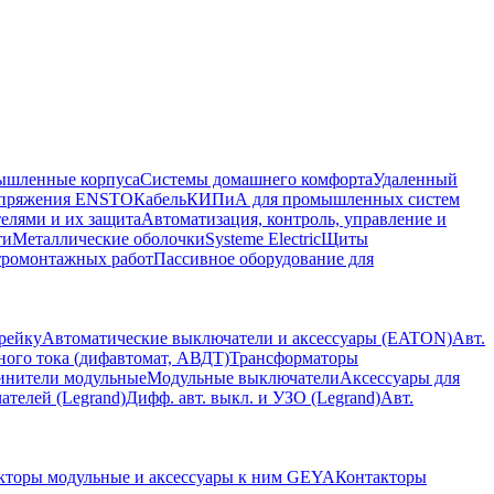
шленные корпуса
Системы домашнего комфорта
Удаленный
напряжения ENSTO
Кабель
КИПиА для промышленных систем
елями и их защита
Автоматизация, контроль, управление и
ти
Металлические оболочки
Systeme Electric
Щиты
тромонтажных работ
Пассивное оборудование для
рейку
Автоматические выключатели и аксессуары (EATON)
Авт.
ого тока (дифавтомат, АВДТ)
Трансформаторы
динители модульные
Модульные выключатели
Аксессуары для
телей (Legrand)
Дифф. авт. выкл. и УЗО (Legrand)
Авт.
кторы модульные и аксессуары к ним GEYA
Контакторы