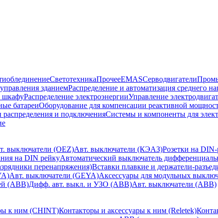
тиоблединение
Светотехника
Прочее
EMAS
Cерводвигатели
Промы
управления зданием
Распределение и автоматизация среднего 
в шкафу
Распределение электроэнергии
Управление электродвигат
ные батареи
Оборудование для компенсации реактивной мощнос
 распределения и подключения
Системы и компоненты для элек
ие
т. выключатели (OEZ)
Авт. выключатели (КЭАЗ)
Розетки на DIN-
ания на DIN рейку
Автоматический выключатель дифференциальн
зрядники перенапряжения)
Вставки плавкие и держатели-разъе
YA)
Авт. выключатели (GEYA)
Аксессуары для модульных выключа
ей (ABB)
Дифф. авт. выкл. и УЗО (ABB)
Авт. выключатели (ABB)
ры к ним (CHINT)
Контакторы и аксессуары к ним (Reletek)
Конта