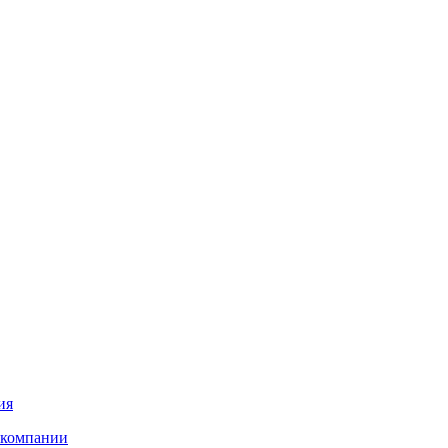
ия
 компании