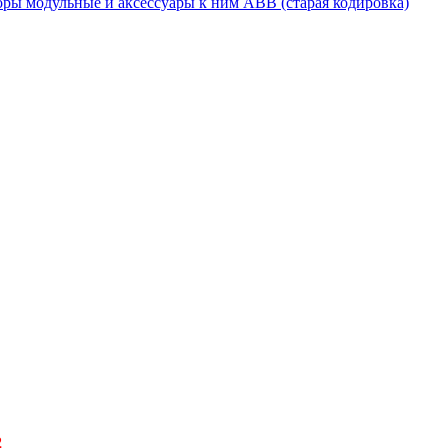
ры модульные и аксессуары к ним ABB (старая кодировка)
2