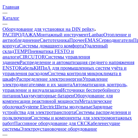
Главная
—
Каталог
—
Оборудование для установки на DIN рейку
РАСПРОДАЖА
Монтажный инструмент
Lanbao
Отопление и
антиоблединение
Светотехника
Прочее
EMAS
Cерводвигатели
П
корпуса
Системы домашнего комфорта
Удаленный
склад
TEMP
Пневматика FESTO и
аналоги
CIRCUTOR
Системы управления
зданием
Распределение и автоматизация среднего напряжения
ENSTO
Кабель
КИПиА для промышленных систем учёта и
управления расходом
Система контроля микроклимата в
шкафу
Распределение электроэнергии
Управление
электродвигателями и их защита
Автоматизация, контроль,
управление и визуализация
Источники бесперебойного
питания
Аккумуляторные батареи
Оборудование для
компенсации реактивной мощности
Металлические
оболочки
Systeme Electric
Щиты модульные
Зарядные
устройства для электротранспорта
Системы распределения и
подключения
Системы и компоненты для электромонтажных
работ
Пассивное оборудование для СКС
Кабеленесущие
системы
Электроустановочное оборудование
—