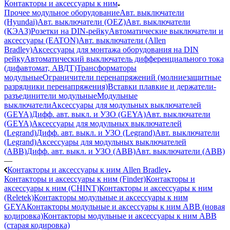
Контакторы и аксессуары к ним
Прочее модульное оборудование
Авт. выключатели
(Hyundai)
Авт. выключатели (OEZ)
Авт. выключатели
(КЭАЗ)
Розетки на DIN-рейку
Автоматические выключатели и
аксессуары (EATON)
Авт. выключатели (Allen
Bradley)
Аксессуары для монтажа оборудования на DIN
рейку
Автоматический выключатель дифференциального тока
(дифавтомат, АВДТ)
Трансформаторы
модульные
Ограничители перенапряжений (молниезащитные
разрядники перенапряжения)
Вставки плавкие и держатели-
разъединители модульные
Модульные
выключатели
Аксессуары для модульных выключателей
(GEYA)
Дифф. авт. выкл. и УЗО (GEYA)
Авт. выключатели
(GEYA)
Аксессуары для модульных выключателей
(Legrand)
Дифф. авт. выкл. и УЗО (Legrand)
Авт. выключатели
(Legrand)
Аксессуары для модульных выключателей
(ABB)
Дифф. авт. выкл. и УЗО (ABB)
Авт. выключатели (ABB)
—
Контакторы и аксессуары к ним Allen Bradley
Контакторы и аксессуары к ним (Finder)
Контакторы и
аксессуары к ним (CHINT)
Контакторы и аксессуары к ним
(Reletek)
Контакторы модульные и аксессуары к ним
GEYA
Контакторы модульные и аксессуары к ним ABB (новая
кодировка)
Контакторы модульные и аксессуары к ним ABB
(старая кодировка)