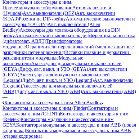
Контакторы и аксессуары к ним
Прочее модульное оборудование
Авт. выключатели
(Hyundai)
Авт. выключатели (OEZ)
Авт. выключатели
(КЭАЗ)
Розетки на DIN-рейку
Автоматические выключатели и
аксессуары (EATON)
Авт. выключатели (Allen
Bradley)
Аксессуары для монтажа оборудования на DIN
рейку
Автоматический выключатель дифференциального тока
(дифавтомат, АВДТ)
Трансформаторы
модульные
Ограничители перенапряжений (молниезащитные
разрядники перенапряжения)
Вставки плавкие и держатели-
разъединители модульные
Модульные
выключатели
Аксессуары для модульных выключателей
(GEYA)
Дифф. авт. выкл. и УЗО (GEYA)
Авт. выключатели
(GEYA)
Аксессуары для модульных выключателей
(Legrand)
Дифф. авт. выкл. и УЗО (Legrand)
Авт. выключатели
(Legrand)
Аксессуары для модульных выключателей
(ABB)
Дифф. авт. выкл. и УЗО (ABB)
Авт. выключатели (ABB)
—
Контакторы и аксессуары к ним Allen Bradley
Контакторы и аксессуары к ним (Finder)
Контакторы и
аксессуары к ним (CHINT)
Контакторы и аксессуары к ним
(Reletek)
Контакторы модульные и аксессуары к ним
GEYA
Контакторы модульные и аксессуары к ним ABB (новая
кодировка)
Контакторы модульные и аксессуары к ним ABB
(старая кодировка)