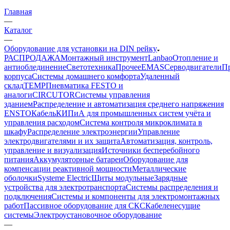
Главная
—
Каталог
—
Оборудование для установки на DIN рейку
РАСПРОДАЖА
Монтажный инструмент
Lanbao
Отопление и
антиоблединение
Светотехника
Прочее
EMAS
Cерводвигатели
П
корпуса
Системы домашнего комфорта
Удаленный
склад
TEMP
Пневматика FESTO и
аналоги
CIRCUTOR
Системы управления
зданием
Распределение и автоматизация среднего напряжения
ENSTO
Кабель
КИПиА для промышленных систем учёта и
управления расходом
Система контроля микроклимата в
шкафу
Распределение электроэнергии
Управление
электродвигателями и их защита
Автоматизация, контроль,
управление и визуализация
Источники бесперебойного
питания
Аккумуляторные батареи
Оборудование для
компенсации реактивной мощности
Металлические
оболочки
Systeme Electric
Щиты модульные
Зарядные
устройства для электротранспорта
Системы распределения и
подключения
Системы и компоненты для электромонтажных
работ
Пассивное оборудование для СКС
Кабеленесущие
системы
Электроустановочное оборудование
—