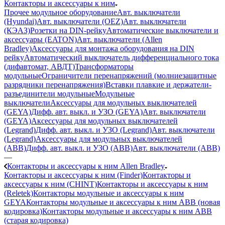
Контакторы и аксессуары к ним
Прочее модульное оборудование
Авт. выключатели
(Hyundai)
Авт. выключатели (OEZ)
Авт. выключатели
(КЭАЗ)
Розетки на DIN-рейку
Автоматические выключатели и
аксессуары (EATON)
Авт. выключатели (Allen
Bradley)
Аксессуары для монтажа оборудования на DIN
рейку
Автоматический выключатель дифференциального тока
(дифавтомат, АВДТ)
Трансформаторы
модульные
Ограничители перенапряжений (молниезащитные
разрядники перенапряжения)
Вставки плавкие и держатели-
разъединители модульные
Модульные
выключатели
Аксессуары для модульных выключателей
(GEYA)
Дифф. авт. выкл. и УЗО (GEYA)
Авт. выключатели
(GEYA)
Аксессуары для модульных выключателей
(Legrand)
Дифф. авт. выкл. и УЗО (Legrand)
Авт. выключатели
(Legrand)
Аксессуары для модульных выключателей
(ABB)
Дифф. авт. выкл. и УЗО (ABB)
Авт. выключатели (ABB)
—
Контакторы и аксессуары к ним Allen Bradley
Контакторы и аксессуары к ним (Finder)
Контакторы и
аксессуары к ним (CHINT)
Контакторы и аксессуары к ним
(Reletek)
Контакторы модульные и аксессуары к ним
GEYA
Контакторы модульные и аксессуары к ним ABB (новая
кодировка)
Контакторы модульные и аксессуары к ним ABB
(старая кодировка)