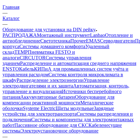
Главная
—
Каталог
—
Оборудование для установки на DIN рейку
РАСПРОДАЖА
Монтажный инструмент
Lanbao
Отопление и
антиоблединение
Светотехника
Прочее
EMAS
Cерводвигатели
П
корпуса
Системы домашнего комфорта
Удаленный
склад
TEMP
Пневматика FESTO и
аналоги
CIRCUTOR
Системы управления
зданием
Распределение и автоматизация среднего напряжения
ENSTO
Кабель
КИПиА для промышленных систем учёта и
управления расходом
Система контроля микроклимата в
шкафу
Распределение электроэнергии
Управление
электродвигателями и их защита
Автоматизация, контроль,
управление и визуализация
Источники бесперебойного
питания
Аккумуляторные батареи
Оборудование для
компенсации реактивной мощности
Металлические
оболочки
Systeme Electric
Щиты модульные
Зарядные
устройства для электротранспорта
Системы распределения и
подключения
Системы и компоненты для электромонтажных
работ
Пассивное оборудование для СКС
Кабеленесущие
системы
Электроустановочное оборудование
—