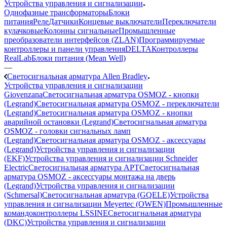
Устройства управления и сигнализации
Однофазные трансформаторы
Блоки
питания
Реле
Датчики
Концевые выключатели
Переключатели
кулачковые
Колонны сигнальные
Промышленные
преобразователи интерфейсов (ZLAN)
Программируемые
контроллеры и панели управления
DELTA
Контроллеры
RealLab
Блоки питания (Mean Well)
—
Светосигнальная арматура Allen Bradley
Устройства управления и сигнализации
Giovenzana
Светосигнальная арматура OSMOZ - кнопки
(Legrand)
Светосигнальная арматура OSMOZ - переключатели
(Legrand)
Светосигнальная арматура OSMOZ - кнопки
аварийной остановки (Legrand)
Светосигнальная арматура
OSMOZ - головки сигнальных ламп
(Legrand)
Светосигнальная арматура OSMOZ - аксессуары
(Legrand)
Устройства управления и сигнализации
(EKF)
Устройства управления и сигнализации Schneider
Electric
Светосигнальная арматура APT
Светосигнальная
арматура OSMOZ - аксессуары монтажа на дверь
(Legrand)
Устройства управления и сигнализации
(Schmersal)
Светосигнальная арматура (GQELE)
Устройства
управления и сигнализации Meyertec (OWEN)
Промышленные
командоконтроллеры LSSINE
Светосигнальная арматура
(DKC)
Устройства управления и сигнализации