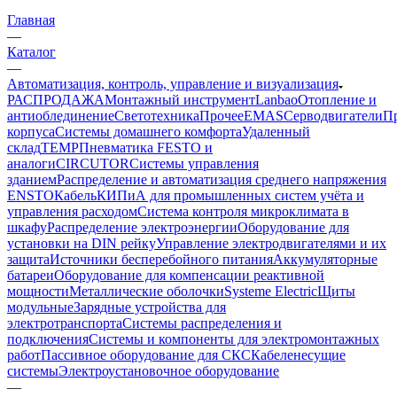
Главная
—
Каталог
—
Автоматизация, контроль, управление и визуализация
РАСПРОДАЖА
Монтажный инструмент
Lanbao
Отопление и
антиоблединение
Светотехника
Прочее
EMAS
Cерводвигатели
П
корпуса
Системы домашнего комфорта
Удаленный
склад
TEMP
Пневматика FESTO и
аналоги
CIRCUTOR
Системы управления
зданием
Распределение и автоматизация среднего напряжения
ENSTO
Кабель
КИПиА для промышленных систем учёта и
управления расходом
Система контроля микроклимата в
шкафу
Распределение электроэнергии
Оборудование для
установки на DIN рейку
Управление электродвигателями и их
защита
Источники бесперебойного питания
Аккумуляторные
батареи
Оборудование для компенсации реактивной
мощности
Металлические оболочки
Systeme Electric
Щиты
модульные
Зарядные устройства для
электротранспорта
Системы распределения и
подключения
Системы и компоненты для электромонтажных
работ
Пассивное оборудование для СКС
Кабеленесущие
системы
Электроустановочное оборудование
—