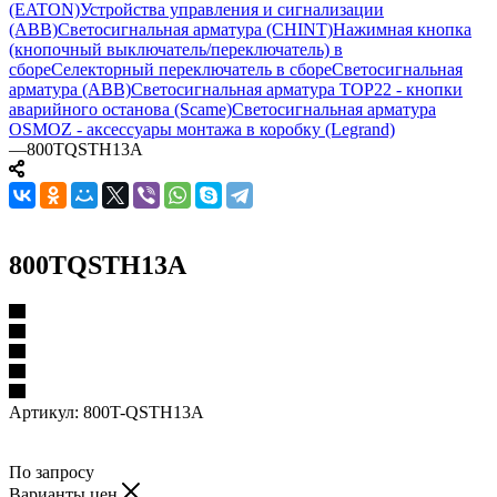
(EATON)
Устройства управления и сигнализации
(ABB)
Светосигнальная арматура (CHINT)
Нажимная кнопка
(кнопочный выключатель/переключатель) в
сборе
Селекторный переключатель в сборе
Светосигнальная
арматура (ABB)
Светосигнальная арматура TOP22 - кнопки
аварийного останова (Scame)
Светосигнальная арматура
OSMOZ - аксессуары монтажа в коробку (Legrand)
—
800TQSTH13A
800TQSTH13A
Артикул:
800T-QSTH13A
По запросу
Варианты цен