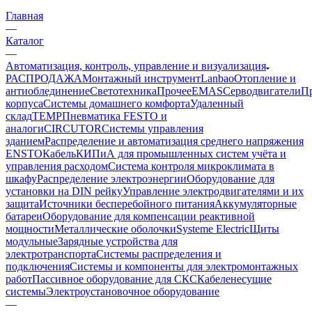
Главная
—
Каталог
—
Автоматизация, контроль, управление и визуализация
РАСПРОДАЖА
Монтажный инструмент
Lanbao
Отопление и
антиоблединение
Светотехника
Прочее
EMAS
Cерводвигатели
П
корпуса
Системы домашнего комфорта
Удаленный
склад
TEMP
Пневматика FESTO и
аналоги
CIRCUTOR
Системы управления
зданием
Распределение и автоматизация среднего напряжения
ENSTO
Кабель
КИПиА для промышленных систем учёта и
управления расходом
Система контроля микроклимата в
шкафу
Распределение электроэнергии
Оборудование для
установки на DIN рейку
Управление электродвигателями и их
защита
Источники бесперебойного питания
Аккумуляторные
батареи
Оборудование для компенсации реактивной
мощности
Металлические оболочки
Systeme Electric
Щиты
модульные
Зарядные устройства для
электротранспорта
Системы распределения и
подключения
Системы и компоненты для электромонтажных
работ
Пассивное оборудование для СКС
Кабеленесущие
системы
Электроустановочное оборудование
—