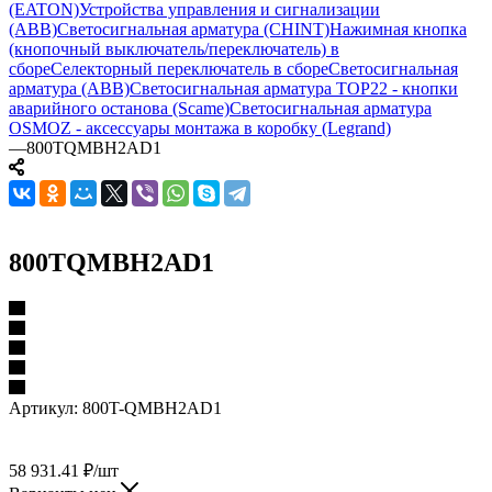
(EATON)
Устройства управления и сигнализации
(ABB)
Светосигнальная арматура (CHINT)
Нажимная кнопка
(кнопочный выключатель/переключатель) в
сборе
Селекторный переключатель в сборе
Светосигнальная
арматура (ABB)
Светосигнальная арматура TOP22 - кнопки
аварийного останова (Scame)
Светосигнальная арматура
OSMOZ - аксессуары монтажа в коробку (Legrand)
—
800TQMBH2AD1
800TQMBH2AD1
Артикул:
800T-QMBH2AD1
58 931.41
₽
/шт