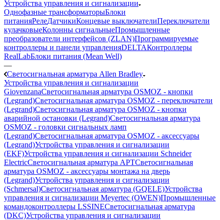
Устройства управления и сигнализации
Однофазные трансформаторы
Блоки
питания
Реле
Датчики
Концевые выключатели
Переключатели
кулачковые
Колонны сигнальные
Промышленные
преобразователи интерфейсов (ZLAN)
Программируемые
контроллеры и панели управления
DELTA
Контроллеры
RealLab
Блоки питания (Mean Well)
—
Светосигнальная арматура Allen Bradley
Устройства управления и сигнализации
Giovenzana
Светосигнальная арматура OSMOZ - кнопки
(Legrand)
Светосигнальная арматура OSMOZ - переключатели
(Legrand)
Светосигнальная арматура OSMOZ - кнопки
аварийной остановки (Legrand)
Светосигнальная арматура
OSMOZ - головки сигнальных ламп
(Legrand)
Светосигнальная арматура OSMOZ - аксессуары
(Legrand)
Устройства управления и сигнализации
(EKF)
Устройства управления и сигнализации Schneider
Electric
Светосигнальная арматура APT
Светосигнальная
арматура OSMOZ - аксессуары монтажа на дверь
(Legrand)
Устройства управления и сигнализации
(Schmersal)
Светосигнальная арматура (GQELE)
Устройства
управления и сигнализации Meyertec (OWEN)
Промышленные
командоконтроллеры LSSINE
Светосигнальная арматура
(DKC)
Устройства управления и сигнализации