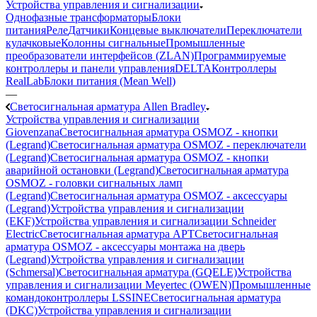
Устройства управления и сигнализации
Однофазные трансформаторы
Блоки
питания
Реле
Датчики
Концевые выключатели
Переключатели
кулачковые
Колонны сигнальные
Промышленные
преобразователи интерфейсов (ZLAN)
Программируемые
контроллеры и панели управления
DELTA
Контроллеры
RealLab
Блоки питания (Mean Well)
—
Светосигнальная арматура Allen Bradley
Устройства управления и сигнализации
Giovenzana
Светосигнальная арматура OSMOZ - кнопки
(Legrand)
Светосигнальная арматура OSMOZ - переключатели
(Legrand)
Светосигнальная арматура OSMOZ - кнопки
аварийной остановки (Legrand)
Светосигнальная арматура
OSMOZ - головки сигнальных ламп
(Legrand)
Светосигнальная арматура OSMOZ - аксессуары
(Legrand)
Устройства управления и сигнализации
(EKF)
Устройства управления и сигнализации Schneider
Electric
Светосигнальная арматура APT
Светосигнальная
арматура OSMOZ - аксессуары монтажа на дверь
(Legrand)
Устройства управления и сигнализации
(Schmersal)
Светосигнальная арматура (GQELE)
Устройства
управления и сигнализации Meyertec (OWEN)
Промышленные
командоконтроллеры LSSINE
Светосигнальная арматура
(DKC)
Устройства управления и сигнализации