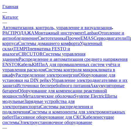
Главная
—
Каталог
—
Автоматизация, контроль, управление и визуализация
РАСПРОДАЖА
Монтажный инструмент
Lanbao
Отопление и
антиоблединение
Светотехника
Прочее
EMAS
Cерводвигатели
П
корпуса
Системы домашнего комфорта
Удаленный
склад
TEMP
Пневматика FESTO и
аналоги
CIRCUTOR
Системы управления
зданием
Распределение и автоматизация среднего напряжения
ENSTO
Кабель
КИПиА для промышленных систем учёта и
управления расходом
Система контроля микроклимата в
шкафу
Распределение электроэнергии
Оборудование для
установки на DIN рейку
Управление электродвигателями и их
защита
Источники бесперебойного питания
Аккумуляторные
батареи
Оборудование для компенсации реактивной
мощности
Металлические оболочки
Systeme Electric
Щиты
модульные
Зарядные устройства для
электротранспорта
Системы распределения и
подключения
Системы и компоненты для электромонтажных
работ
Пассивное оборудование для СКС
Кабеленесущие
системы
Электроустановочное оборудование
—