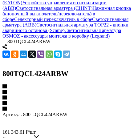
(EATON)
Устройства управления и сигнализации
(ABB)
Светосигнальная арматура (CHINT)
Нажимная кнопка
(кнопочный выключатель/переключатель) в
сборе
Селекторный переключатель в сборе
Светосигнальная
арматура (ABB)
Светосигнальная арматура TOP22 - кнопки
аварийного останова (Scame)
Светосигнальная арматура
OSMOZ - аксессуары монтажа в коробку (Legrand)
—
800TQCL424ARBW
800TQCL424ARBW
Артикул:
800T-QCL424ARBW
161 343.61
₽
/шт