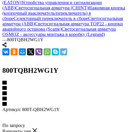
(EATON)
Устройства управления и сигнализации
(ABB)
Светосигнальная арматура (CHINT)
Нажимная кнопка
(кнопочный выключатель/переключатель) в
сборе
Селекторный переключатель в сборе
Светосигнальная
арматура (ABB)
Светосигнальная арматура TOP22 - кнопки
аварийного останова (Scame)
Светосигнальная арматура
OSMOZ - аксессуары монтажа в коробку (Legrand)
—
800TQBH2WG1Y
800TQBH2WG1Y
Артикул:
800T-QBH2WG1Y
По запросу
Варианты цен