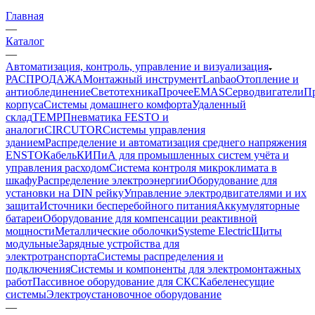
Главная
—
Каталог
—
Автоматизация, контроль, управление и визуализация
РАСПРОДАЖА
Монтажный инструмент
Lanbao
Отопление и
антиоблединение
Светотехника
Прочее
EMAS
Cерводвигатели
П
корпуса
Системы домашнего комфорта
Удаленный
склад
TEMP
Пневматика FESTO и
аналоги
CIRCUTOR
Системы управления
зданием
Распределение и автоматизация среднего напряжения
ENSTO
Кабель
КИПиА для промышленных систем учёта и
управления расходом
Система контроля микроклимата в
шкафу
Распределение электроэнергии
Оборудование для
установки на DIN рейку
Управление электродвигателями и их
защита
Источники бесперебойного питания
Аккумуляторные
батареи
Оборудование для компенсации реактивной
мощности
Металлические оболочки
Systeme Electric
Щиты
модульные
Зарядные устройства для
электротранспорта
Системы распределения и
подключения
Системы и компоненты для электромонтажных
работ
Пассивное оборудование для СКС
Кабеленесущие
системы
Электроустановочное оборудование
—