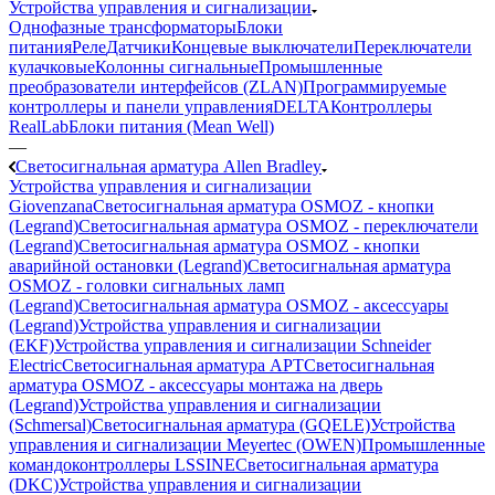
Устройства управления и сигнализации
Однофазные трансформаторы
Блоки
питания
Реле
Датчики
Концевые выключатели
Переключатели
кулачковые
Колонны сигнальные
Промышленные
преобразователи интерфейсов (ZLAN)
Программируемые
контроллеры и панели управления
DELTA
Контроллеры
RealLab
Блоки питания (Mean Well)
—
Светосигнальная арматура Allen Bradley
Устройства управления и сигнализации
Giovenzana
Светосигнальная арматура OSMOZ - кнопки
(Legrand)
Светосигнальная арматура OSMOZ - переключатели
(Legrand)
Светосигнальная арматура OSMOZ - кнопки
аварийной остановки (Legrand)
Светосигнальная арматура
OSMOZ - головки сигнальных ламп
(Legrand)
Светосигнальная арматура OSMOZ - аксессуары
(Legrand)
Устройства управления и сигнализации
(EKF)
Устройства управления и сигнализации Schneider
Electric
Светосигнальная арматура APT
Светосигнальная
арматура OSMOZ - аксессуары монтажа на дверь
(Legrand)
Устройства управления и сигнализации
(Schmersal)
Светосигнальная арматура (GQELE)
Устройства
управления и сигнализации Meyertec (OWEN)
Промышленные
командоконтроллеры LSSINE
Светосигнальная арматура
(DKC)
Устройства управления и сигнализации