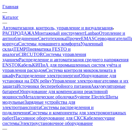
Главная
—
Каталог
—
Автоматизация, контроль, управление и визуализация
РАСПРОДАЖА
Монтажный инструмент
Lanbao
Отопление и
антиоблединение
Светотехника
Прочее
EMAS
Cерводвигатели
П
корпуса
Системы домашнего комфорта
Удаленный
склад
TEMP
Пневматика FESTO и
аналоги
CIRCUTOR
Системы управления
зданием
Распределение и автоматизация среднего напряжения
ENSTO
Кабель
КИПиА для промышленных систем учёта и
управления расходом
Система контроля микроклимата в
шкафу
Распределение электроэнергии
Оборудование для
установки на DIN рейку
Управление электродвигателями и их
защита
Источники бесперебойного питания
Аккумуляторные
батареи
Оборудование для компенсации реактивной
мощности
Металлические оболочки
Systeme Electric
Щиты
модульные
Зарядные устройства для
электротранспорта
Системы распределения и
подключения
Системы и компоненты для электромонтажных
работ
Пассивное оборудование для СКС
Кабеленесущие
системы
Электроустановочное оборудование
—