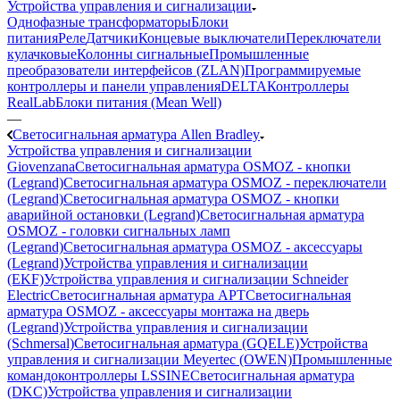
Устройства управления и сигнализации
Однофазные трансформаторы
Блоки
питания
Реле
Датчики
Концевые выключатели
Переключатели
кулачковые
Колонны сигнальные
Промышленные
преобразователи интерфейсов (ZLAN)
Программируемые
контроллеры и панели управления
DELTA
Контроллеры
RealLab
Блоки питания (Mean Well)
—
Светосигнальная арматура Allen Bradley
Устройства управления и сигнализации
Giovenzana
Светосигнальная арматура OSMOZ - кнопки
(Legrand)
Светосигнальная арматура OSMOZ - переключатели
(Legrand)
Светосигнальная арматура OSMOZ - кнопки
аварийной остановки (Legrand)
Светосигнальная арматура
OSMOZ - головки сигнальных ламп
(Legrand)
Светосигнальная арматура OSMOZ - аксессуары
(Legrand)
Устройства управления и сигнализации
(EKF)
Устройства управления и сигнализации Schneider
Electric
Светосигнальная арматура APT
Светосигнальная
арматура OSMOZ - аксессуары монтажа на дверь
(Legrand)
Устройства управления и сигнализации
(Schmersal)
Светосигнальная арматура (GQELE)
Устройства
управления и сигнализации Meyertec (OWEN)
Промышленные
командоконтроллеры LSSINE
Светосигнальная арматура
(DKC)
Устройства управления и сигнализации