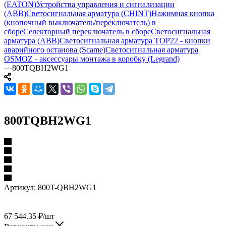
(EATON)
Устройства управления и сигнализации
(ABB)
Светосигнальная арматура (CHINT)
Нажимная кнопка
(кнопочный выключатель/переключатель) в
сборе
Селекторный переключатель в сборе
Светосигнальная
арматура (ABB)
Светосигнальная арматура TOP22 - кнопки
аварийного останова (Scame)
Светосигнальная арматура
OSMOZ - аксессуары монтажа в коробку (Legrand)
—
800TQBH2WG1
800TQBH2WG1
Артикул:
800T-QBH2WG1
67 544.35
₽
/шт