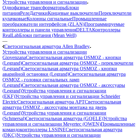
Устройства управления и сигнализации
Однофазные трансформаторы
Блоки
питания
Реле
Датчики
Концевые выключатели
Переключатели
кулачковые
Колонны сигнальные
Промышленные
преобразователи интерфейсов (ZLAN)
Программируемые
контроллеры и панели управления
DELTA
Контроллеры
RealLab
Блоки питания (Mean Well)
—
Светосигнальная арматура Allen Bradley
Устройства управления и сигнализации
Giovenzana
Светосигнальная арматура OSMOZ - кнопки
(Legrand)
Светосигнальная арматура OSMOZ - переключатели
(Legrand)
Светосигнальная арматура OSMOZ - кнопки
аварийной остановки (Legrand)
Светосигнальная арматура
OSMOZ - головки сигнальных ламп
(Legrand)
Светосигнальная арматура OSMOZ - аксессуары
(Legrand)
Устройства управления и сигнализации
(EKF)
Устройства управления и сигнализации Schneider
Electric
Светосигнальная арматура APT
Светосигнальная
арматура OSMOZ - аксессуары монтажа на дверь
(Legrand)
Устройства управления и сигнализации
(Schmersal)
Светосигнальная арматура (GQELE)
Устройства
управления и сигнализации Meyertec (OWEN)
Промышленные
командоконтроллеры LSSINE
Светосигнальная арматура
(DKC)
Устройства управления и сигнализации