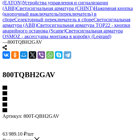
(EATON)
Устройства управления и сигнализации
(ABB)
Светосигнальная арматура (CHINT)
Нажимная кнопка
(кнопочный выключатель/переключатель) в
сборе
Селекторный переключатель в сборе
Светосигнальная
арматура (ABB)
Светосигнальная арматура TOP22 - кнопки
аварийного останова (Scame)
Светосигнальная арматура
OSMOZ - аксессуары монтажа в коробку (Legrand)
—
800TQBH2GAV
800TQBH2GAV
Артикул:
800T-QBH2GAV
63 989.10
₽
/шт