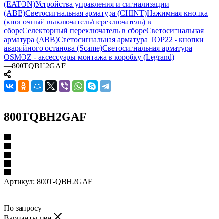
(EATON)
Устройства управления и сигнализации
(ABB)
Светосигнальная арматура (CHINT)
Нажимная кнопка
(кнопочный выключатель/переключатель) в
сборе
Селекторный переключатель в сборе
Светосигнальная
арматура (ABB)
Светосигнальная арматура TOP22 - кнопки
аварийного останова (Scame)
Светосигнальная арматура
OSMOZ - аксессуары монтажа в коробку (Legrand)
—
800TQBH2GAF
800TQBH2GAF
Артикул:
800T-QBH2GAF
По запросу
Варианты цен