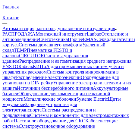
Главная
—
Каталог
—
Автоматизация, контроль, управление и визуализация
РАСПРОДАЖА
Монтажный инструмент
Lanbao
Отопление и
антиоблединение
Светотехника
Прочее
EMAS
Cерводвигатели
П
корпуса
Системы домашнего комфорта
Удаленный
склад
TEMP
Пневматика FESTO и
аналоги
CIRCUTOR
Системы управления
зданием
Распределение и автоматизация среднего напряжения
ENSTO
Кабель
КИПиА для промышленных систем учёта и
управления расходом
Система контроля микроклимата в
шкафу
Распределение электроэнергии
Оборудование для
установки на DIN рейку
Управление электродвигателями и их
защита
Источники бесперебойного питания
Аккумуляторные
батареи
Оборудование для компенсации реактивной
мощности
Металлические оболочки
Systeme Electric
Щиты
модульные
Зарядные устройства для
электротранспорта
Системы распределения и
подключения
Системы и компоненты для электромонтажных
работ
Пассивное оборудование для СКС
Кабеленесущие
системы
Электроустановочное оборудование
—