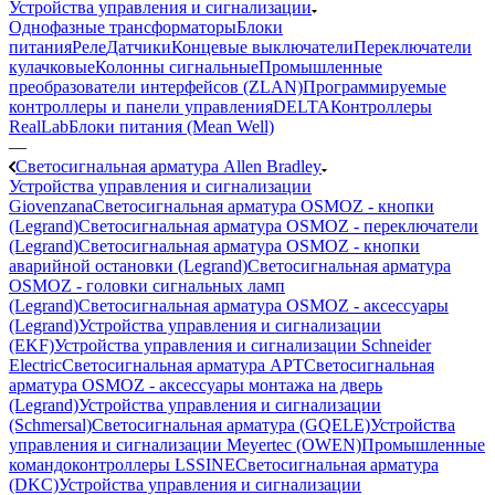
Устройства управления и сигнализации
Однофазные трансформаторы
Блоки
питания
Реле
Датчики
Концевые выключатели
Переключатели
кулачковые
Колонны сигнальные
Промышленные
преобразователи интерфейсов (ZLAN)
Программируемые
контроллеры и панели управления
DELTA
Контроллеры
RealLab
Блоки питания (Mean Well)
—
Светосигнальная арматура Allen Bradley
Устройства управления и сигнализации
Giovenzana
Светосигнальная арматура OSMOZ - кнопки
(Legrand)
Светосигнальная арматура OSMOZ - переключатели
(Legrand)
Светосигнальная арматура OSMOZ - кнопки
аварийной остановки (Legrand)
Светосигнальная арматура
OSMOZ - головки сигнальных ламп
(Legrand)
Светосигнальная арматура OSMOZ - аксессуары
(Legrand)
Устройства управления и сигнализации
(EKF)
Устройства управления и сигнализации Schneider
Electric
Светосигнальная арматура APT
Светосигнальная
арматура OSMOZ - аксессуары монтажа на дверь
(Legrand)
Устройства управления и сигнализации
(Schmersal)
Светосигнальная арматура (GQELE)
Устройства
управления и сигнализации Meyertec (OWEN)
Промышленные
командоконтроллеры LSSINE
Светосигнальная арматура
(DKC)
Устройства управления и сигнализации