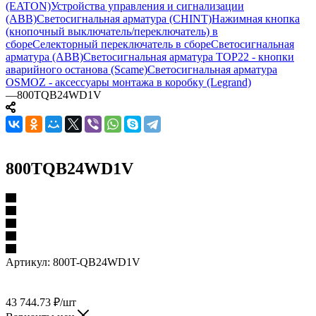
(EATON)
Устройства управления и сигнализации
(ABB)
Светосигнальная арматура (CHINT)
Нажимная кнопка
(кнопочный выключатель/переключатель) в
сборе
Селекторный переключатель в сборе
Светосигнальная
арматура (ABB)
Светосигнальная арматура TOP22 - кнопки
аварийного останова (Scame)
Светосигнальная арматура
OSMOZ - аксессуары монтажа в коробку (Legrand)
—
800TQB24WD1V
800TQB24WD1V
Артикул:
800T-QB24WD1V
43 744.73
₽
/шт