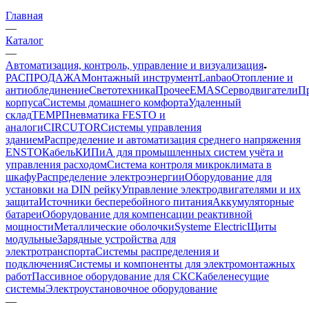
Главная
—
Каталог
—
Автоматизация, контроль, управление и визуализация
РАСПРОДАЖА
Монтажный инструмент
Lanbao
Отопление и
антиоблединение
Светотехника
Прочее
EMAS
Cерводвигатели
П
корпуса
Системы домашнего комфорта
Удаленный
склад
TEMP
Пневматика FESTO и
аналоги
CIRCUTOR
Системы управления
зданием
Распределение и автоматизация среднего напряжения
ENSTO
Кабель
КИПиА для промышленных систем учёта и
управления расходом
Система контроля микроклимата в
шкафу
Распределение электроэнергии
Оборудование для
установки на DIN рейку
Управление электродвигателями и их
защита
Источники бесперебойного питания
Аккумуляторные
батареи
Оборудование для компенсации реактивной
мощности
Металлические оболочки
Systeme Electric
Щиты
модульные
Зарядные устройства для
электротранспорта
Системы распределения и
подключения
Системы и компоненты для электромонтажных
работ
Пассивное оборудование для СКС
Кабеленесущие
системы
Электроустановочное оборудование
—