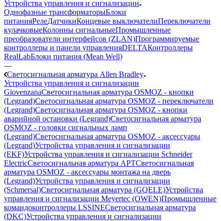
Устройства управления и сигнализации
Однофазные трансформаторы
Блоки
питания
Реле
Датчики
Концевые выключатели
Переключатели
кулачковые
Колонны сигнальные
Промышленные
преобразователи интерфейсов (ZLAN)
Программируемые
контроллеры и панели управления
DELTA
Контроллеры
RealLab
Блоки питания (Mean Well)
—
Светосигнальная арматура Allen Bradley
Устройства управления и сигнализации
Giovenzana
Светосигнальная арматура OSMOZ - кнопки
(Legrand)
Светосигнальная арматура OSMOZ - переключатели
(Legrand)
Светосигнальная арматура OSMOZ - кнопки
аварийной остановки (Legrand)
Светосигнальная арматура
OSMOZ - головки сигнальных ламп
(Legrand)
Светосигнальная арматура OSMOZ - аксессуары
(Legrand)
Устройства управления и сигнализации
(EKF)
Устройства управления и сигнализации Schneider
Electric
Светосигнальная арматура APT
Светосигнальная
арматура OSMOZ - аксессуары монтажа на дверь
(Legrand)
Устройства управления и сигнализации
(Schmersal)
Светосигнальная арматура (GQELE)
Устройства
управления и сигнализации Meyertec (OWEN)
Промышленные
командоконтроллеры LSSINE
Светосигнальная арматура
(DKC)
Устройства управления и сигнализации