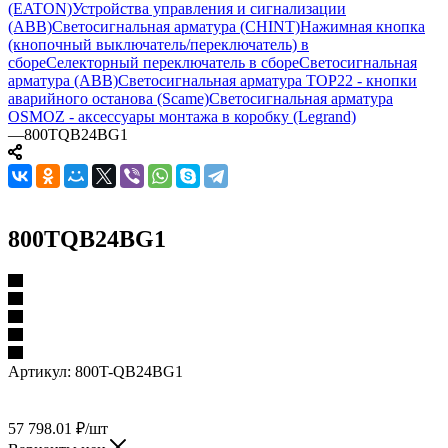
(EATON)
Устройства управления и сигнализации
(ABB)
Светосигнальная арматура (CHINT)
Нажимная кнопка
(кнопочный выключатель/переключатель) в
сборе
Селекторный переключатель в сборе
Светосигнальная
арматура (ABB)
Светосигнальная арматура TOP22 - кнопки
аварийного останова (Scame)
Светосигнальная арматура
OSMOZ - аксессуары монтажа в коробку (Legrand)
—
800TQB24BG1
800TQB24BG1
Артикул:
800T-QB24BG1
57 798.01
₽
/шт