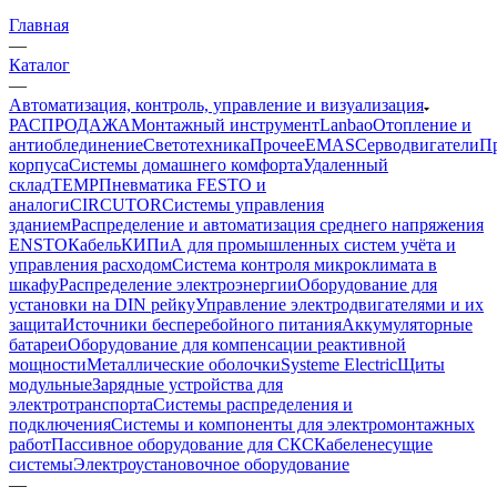
Главная
—
Каталог
—
Автоматизация, контроль, управление и визуализация
РАСПРОДАЖА
Монтажный инструмент
Lanbao
Отопление и
антиоблединение
Светотехника
Прочее
EMAS
Cерводвигатели
П
корпуса
Системы домашнего комфорта
Удаленный
склад
TEMP
Пневматика FESTO и
аналоги
CIRCUTOR
Системы управления
зданием
Распределение и автоматизация среднего напряжения
ENSTO
Кабель
КИПиА для промышленных систем учёта и
управления расходом
Система контроля микроклимата в
шкафу
Распределение электроэнергии
Оборудование для
установки на DIN рейку
Управление электродвигателями и их
защита
Источники бесперебойного питания
Аккумуляторные
батареи
Оборудование для компенсации реактивной
мощности
Металлические оболочки
Systeme Electric
Щиты
модульные
Зарядные устройства для
электротранспорта
Системы распределения и
подключения
Системы и компоненты для электромонтажных
работ
Пассивное оборудование для СКС
Кабеленесущие
системы
Электроустановочное оборудование
—