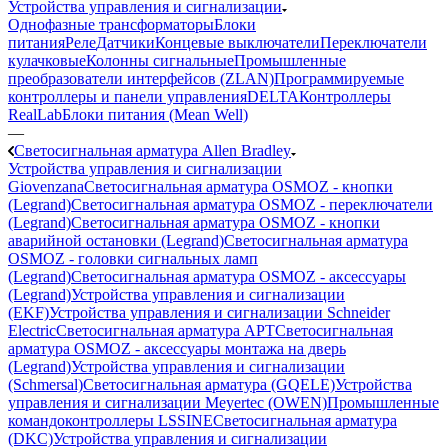
Устройства управления и сигнализации
Однофазные трансформаторы
Блоки
питания
Реле
Датчики
Концевые выключатели
Переключатели
кулачковые
Колонны сигнальные
Промышленные
преобразователи интерфейсов (ZLAN)
Программируемые
контроллеры и панели управления
DELTA
Контроллеры
RealLab
Блоки питания (Mean Well)
—
Светосигнальная арматура Allen Bradley
Устройства управления и сигнализации
Giovenzana
Светосигнальная арматура OSMOZ - кнопки
(Legrand)
Светосигнальная арматура OSMOZ - переключатели
(Legrand)
Светосигнальная арматура OSMOZ - кнопки
аварийной остановки (Legrand)
Светосигнальная арматура
OSMOZ - головки сигнальных ламп
(Legrand)
Светосигнальная арматура OSMOZ - аксессуары
(Legrand)
Устройства управления и сигнализации
(EKF)
Устройства управления и сигнализации Schneider
Electric
Светосигнальная арматура APT
Светосигнальная
арматура OSMOZ - аксессуары монтажа на дверь
(Legrand)
Устройства управления и сигнализации
(Schmersal)
Светосигнальная арматура (GQELE)
Устройства
управления и сигнализации Meyertec (OWEN)
Промышленные
командоконтроллеры LSSINE
Светосигнальная арматура
(DKC)
Устройства управления и сигнализации