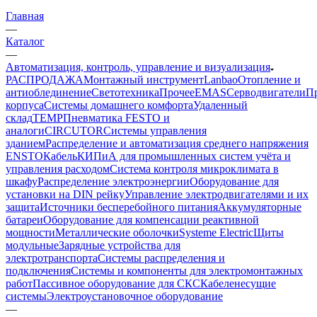
Главная
—
Каталог
—
Автоматизация, контроль, управление и визуализация
РАСПРОДАЖА
Монтажный инструмент
Lanbao
Отопление и
антиоблединение
Светотехника
Прочее
EMAS
Cерводвигатели
П
корпуса
Системы домашнего комфорта
Удаленный
склад
TEMP
Пневматика FESTO и
аналоги
CIRCUTOR
Системы управления
зданием
Распределение и автоматизация среднего напряжения
ENSTO
Кабель
КИПиА для промышленных систем учёта и
управления расходом
Система контроля микроклимата в
шкафу
Распределение электроэнергии
Оборудование для
установки на DIN рейку
Управление электродвигателями и их
защита
Источники бесперебойного питания
Аккумуляторные
батареи
Оборудование для компенсации реактивной
мощности
Металлические оболочки
Systeme Electric
Щиты
модульные
Зарядные устройства для
электротранспорта
Системы распределения и
подключения
Системы и компоненты для электромонтажных
работ
Пассивное оборудование для СКС
Кабеленесущие
системы
Электроустановочное оборудование
—