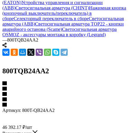
(EATON)
Устройства управления и сигнализации
(ABB)
Светосигнальная арматура (CHINT)
Нажимная кнопка
(кнопочный выключатель/переключатель) в
сборе
Селекторный переключатель в сборе
Светосигнальная
арматура (ABB)
Светосигнальная арматура TOP22 - кнопки
аварийного останова (Scame)
Светосигнальная арматура
OSMOZ - аксессуары монтажа в коробку (Legrand)
—
800TQB24AA2
800TQB24AA2
Артикул:
800T-QB24AA2
46 392.17
₽
/шт