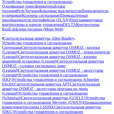
Устройства управления и сигнализации
Однофазные трансформаторы
Блоки
питания
Реле
Датчики
Концевые выключатели
Переключатели
кулачковые
Колонны сигнальные
Промышленные
преобразователи интерфейсов (ZLAN)
Программируемые
контроллеры и панели управления
DELTA
Контроллеры
RealLab
Блоки питания (Mean Well)
—
Светосигнальная арматура Allen Bradley
Устройства управления и сигнализации
Giovenzana
Светосигнальная арматура OSMOZ - кнопки
(Legrand)
Светосигнальная арматура OSMOZ - переключатели
(Legrand)
Светосигнальная арматура OSMOZ - кнопки
аварийной остановки (Legrand)
Светосигнальная арматура
OSMOZ - головки сигнальных ламп
(Legrand)
Светосигнальная арматура OSMOZ - аксессуары
(Legrand)
Устройства управления и сигнализации
(EKF)
Устройства управления и сигнализации Schneider
Electric
Светосигнальная арматура APT
Светосигнальная
арматура OSMOZ - аксессуары монтажа на дверь
(Legrand)
Устройства управления и сигнализации
(Schmersal)
Светосигнальная арматура (GQELE)
Устройства
управления и сигнализации Meyertec (OWEN)
Промышленные
командоконтроллеры LSSINE
Светосигнальная арматура
(DKC)
Устройства управления и сигнализации