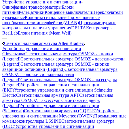
Устройства управления и сигнализации
Однофазные трансформаторы
Блоки
питания
Реле
Датчики
Концевые выключатели
Переключатели
кулачковые
Колонны сигнальные
Промышленные
преобразователи интерфейсов (ZLAN)
Программируемые
контроллеры и панели управления
DELTA
Контроллеры
RealLab
Блоки питания (Mean Well)
—
Светосигнальная арматура Allen Bradley
Устройства управления и сигнализации
Giovenzana
Светосигнальная арматура OSMOZ - кнопки
(Legrand)
Светосигнальная арматура OSMOZ - переключатели
(Legrand)
Светосигнальная арматура OSMOZ - кнопки
аварийной остановки (Legrand)
Светосигнальная арматура
OSMOZ - головки сигнальных ламп
(Legrand)
Светосигнальная арматура OSMOZ - аксессуары
(Legrand)
Устройства управления и сигнализации
(EKF)
Устройства управления и сигнализации Schneider
Electric
Светосигнальная арматура APT
Светосигнальная
арматура OSMOZ - аксессуары монтажа на дверь
(Legrand)
Устройства управления и сигнализации
(Schmersal)
Светосигнальная арматура (GQELE)
Устройства
управления и сигнализации Meyertec (OWEN)
Промышленные
командоконтроллеры LSSINE
Светосигнальная арматура
(DKC)
Устройства управления и сигнализации