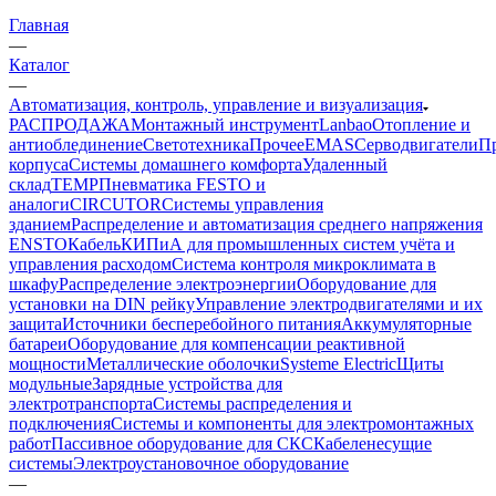
Главная
—
Каталог
—
Автоматизация, контроль, управление и визуализация
РАСПРОДАЖА
Монтажный инструмент
Lanbao
Отопление и
антиоблединение
Светотехника
Прочее
EMAS
Cерводвигатели
П
корпуса
Системы домашнего комфорта
Удаленный
склад
TEMP
Пневматика FESTO и
аналоги
CIRCUTOR
Системы управления
зданием
Распределение и автоматизация среднего напряжения
ENSTO
Кабель
КИПиА для промышленных систем учёта и
управления расходом
Система контроля микроклимата в
шкафу
Распределение электроэнергии
Оборудование для
установки на DIN рейку
Управление электродвигателями и их
защита
Источники бесперебойного питания
Аккумуляторные
батареи
Оборудование для компенсации реактивной
мощности
Металлические оболочки
Systeme Electric
Щиты
модульные
Зарядные устройства для
электротранспорта
Системы распределения и
подключения
Системы и компоненты для электромонтажных
работ
Пассивное оборудование для СКС
Кабеленесущие
системы
Электроустановочное оборудование
—