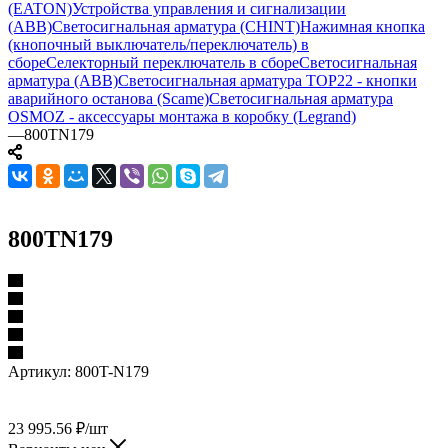
(EATON)
Устройства управления и сигнализации
(ABB)
Светосигнальная арматура (CHINT)
Нажимная кнопка
(кнопочный выключатель/переключатель) в
сборе
Селекторный переключатель в сборе
Светосигнальная
арматура (ABB)
Светосигнальная арматура TOP22 - кнопки
аварийного останова (Scame)
Светосигнальная арматура
OSMOZ - аксессуары монтажа в коробку (Legrand)
—
800TN179
800TN179
Артикул:
800T-N179
23 995.56
₽
/шт