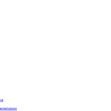
ия
 компании