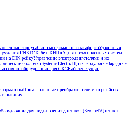
шленные корпуса
Системы домашнего комфорта
Удаленный
напряжения ENSTO
Кабель
КИПиА для промышленных систем
ки на DIN рейку
Управление электродвигателями и их
ллические оболочки
Systeme Electric
Щиты модульные
Зарядные
Пассивное оборудование для СКС
Кабеленесущие
сформаторы
Промышленные преобразователи интерфейсов
ки питания
борудование для подключения датчиков (Sentinel)
Датчики