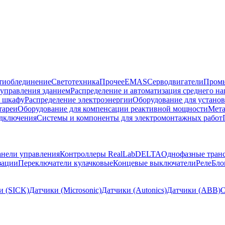
тиоблединение
Светотехника
Прочее
EMAS
Cерводвигатели
Промы
управления зданием
Распределение и автоматизация среднего 
в шкафу
Распределение электроэнергии
Оборудование для установ
тареи
Оборудование для компенсации реактивной мощности
Мета
одключения
Системы и компоненты для электромонтажных работ
нели управления
Контроллеры RealLab
DELTA
Однофазные тран
зации
Переключатели кулачковые
Концевые выключатели
Реле
Бло
и (SICK)
Датчики (Microsonic)
Датчики (Autonics)
Датчики (ABB)
О