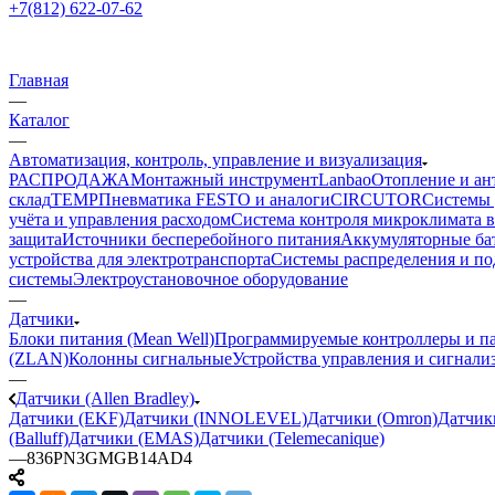
+7(812) 622-07-62
Главная
—
Каталог
—
Автоматизация, контроль, управление и визуализация
РАСПРОДАЖА
Монтажный инструмент
Lanbao
Отопление и ан
склад
TEMP
Пневматика FESTO и аналоги
CIRCUTOR
Системы 
учёта и управления расходом
Система контроля микроклимата 
защита
Источники бесперебойного питания
Аккумуляторные ба
устройства для электротранспорта
Системы распределения и п
системы
Электроустановочное оборудование
—
Датчики
Блоки питания (Mean Well)
Программируемые контроллеры и па
(ZLAN)
Колонны сигнальные
Устройства управления и сигнали
—
Датчики (Allen Bradley)
Датчики (EKF)
Датчики (INNOLEVEL)
Датчики (Omron)
Датчик
(Balluff)
Датчики (EMAS)
Датчики (Telemecanique)
—
836PN3GMGB14AD4