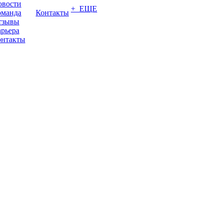
овости
+ ЕЩЕ
оманда
Контакты
тзывы
рьера
онтакты